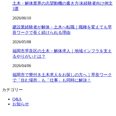
土木・解体業界の志望動機の書き方|未経験者向け例文
3選
2026/06/10
建設業経験者が解体・土木へ転職｜職種を変えても早
良ワークで長く続けられる理由
2026/05/08
福岡市早良区の土木・解体求人｜地域インフラを支え
るやりがいとは？
2026/04/06
福岡市で寮付き土木求人をお探しの方へ｜早良ワーク
で「住む場所」も「仕事」も同時に解決！
カテゴリー
Q&A
お知らせ