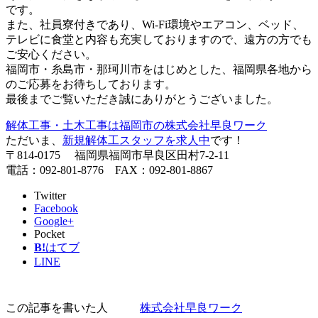
です。
また、社員寮付きであり、Wi-Fi環境やエアコン、ベッド、
テレビに食堂と内容も充実しておりますので、遠方の方でも
ご安心ください。
福岡市・糸島市・那珂川市をはじめとした、福岡県各地から
のご応募をお待ちしております。
最後までご覧いただき誠にありがとうございました。
解体工事・土木工事は福岡市の株式会社早良ワーク
ただいま、
新規解体工スタッフを求人中
です！
〒814-0175 福岡県福岡市早良区田村7-2-11
電話：092-801-8776 FAX：092-801-8867
Twitter
Facebook
Google+
Pocket
B!
はてブ
LINE
この記事を書いた人
株式会社早良ワーク