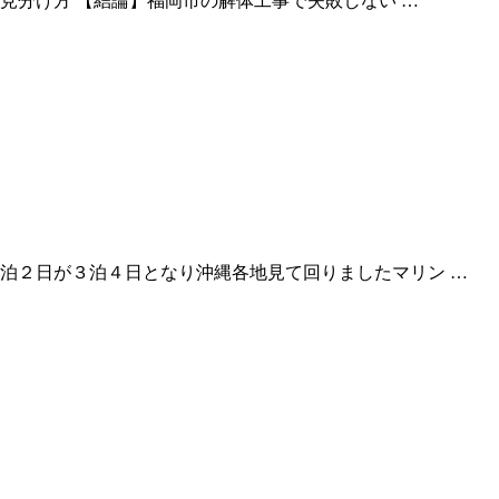
の見分け方 【結論】福岡市の解体工事で失敗しない …
泊２日が３泊４日となり沖縄各地見て回りましたマリン …