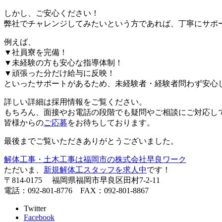
しかし、ご安心ください！
弊社でチャレンジしてみたいという方であれば、丁寧にサポ
例えば、
▼社員寮を完備！
▼未経験の方も安心な指導体制！
▼頑張った分だけ給与に反映！
といったサポートがあるため、未経験者・経験者問わず安心
詳しい詳細は採用情報をご覧ください。
もちろん、面接やお電話の段階でも疑問やご相談にご対応し
皆様からの
ご応募
をお待ちしております。
最後までご覧いただきありがとうございました。
解体工事・土木工事は福岡市の株式会社早良ワーク
ただいま、
新規解体工スタッフを求人中
です！
〒814-0175 福岡県福岡市早良区田村7-2-11
電話：092-801-8776 FAX：092-801-8867
Twitter
Facebook