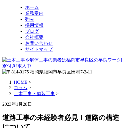
ホーム
業務案内
強み
採用情報
ブログ
会社概要
お問い合わせ
サイトマップ
HOME
>
コラム
>
土木工事・舗装工事
>
2023年1月28日
道路工事の未経験者必見！道路の構造
について